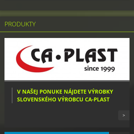
PRODUKTY
V NAŠEJ PONUKE NÁJDETE VÝROBKY
SLOVENSKÉHO VÝROBCU CA-PLAST
>