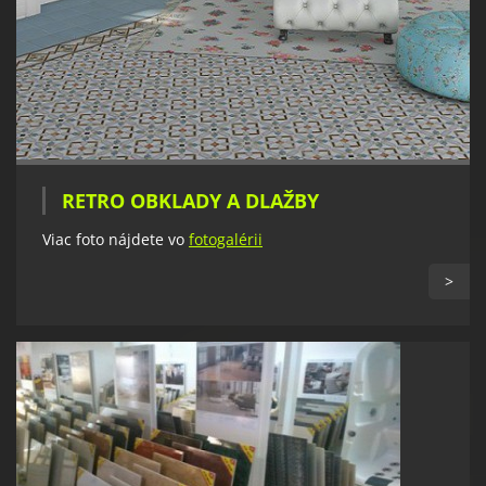
RETRO OBKLADY A DLAŽBY
Viac foto nájdete vo
fotogalérii
>