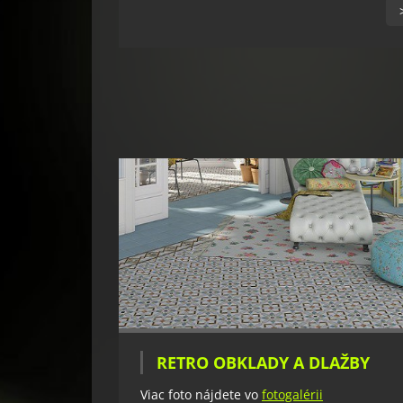
RETRO OBKLADY A DLAŽBY
Viac foto nájdete vo
fotogalérii