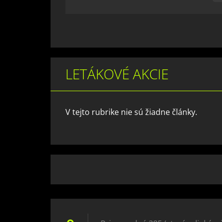
LETÁKOVÉ AKCIE
V tejto rubrike nie sú žiadne články.