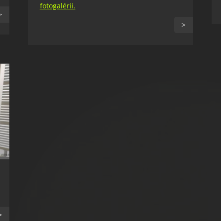
fotogalérii.
>
>
>