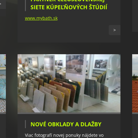
>
SIETE KÚPEĽŇOVÝCH ŠTÚDIÍ
www.mybath.sk
>
NOVÉ OBKLADY A DLAŽBY
Viac fotografí novej ponuky nájdete vo