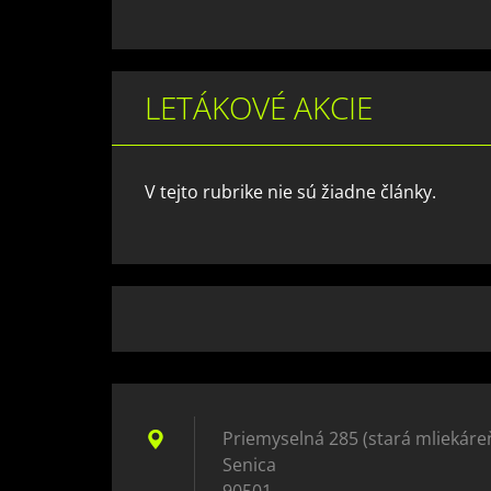
LETÁKOVÉ AKCIE
V tejto rubrike nie sú žiadne články.
Priemyselná 285 (stará mliekáre
Senica
90501