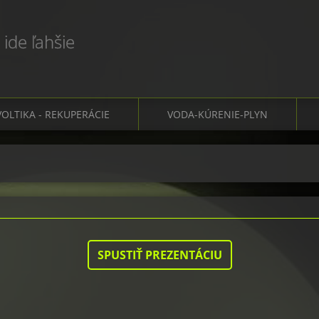
 ide ľahšie
OLTIKA - REKUPERÁCIE
VODA-KÚRENIE-PLYN
SPUSTIŤ PREZENTÁCIU