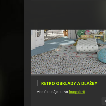
RETRO OBKLADY A DLAŽBY
Viac foto nájdete vo
fotogalérii