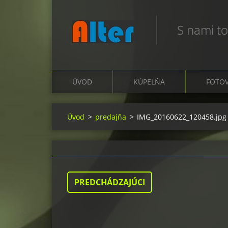
S nami to
ÚVOD
KÚPELŇA
FOTOV
Úvod
>
predajňa
>
IMG_20160622_120458.jpg
PREDCHÁDZAJÚCI