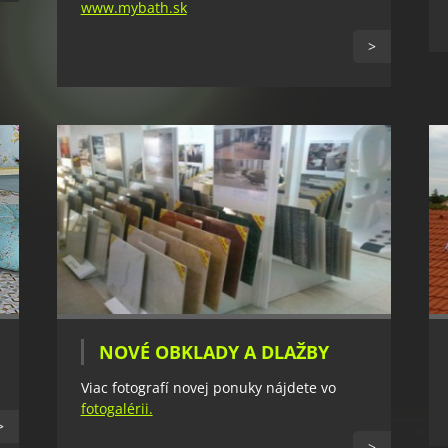
www.mybath.sk
>
NOVÉ OBKLADY A DLAŽBY
Viac fotografí novej ponuky nájdete vo
fotogalérii.
>
>