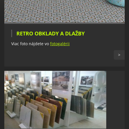
RETRO OBKLADY A DLAŽBY
Viac foto nájdete vo
fotogalérii
>