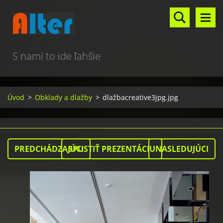
S nami to ide ľahšie
Úvod
>
Obklady a dlažby
>
dlažbacreative3jpg.jpg
PREDCHÁDZAJÚCI
SPUSTIŤ PREZENTÁCIU
NASLEDUJÚCI